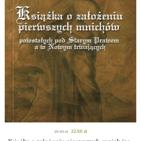
22.50
zł
25.00
zł