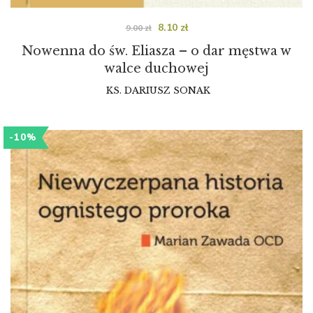
8.10
zł
9.00
zł
Nowenna do św. Eliasza – o dar męstwa w
walce duchowej
KS. DARIUSZ SONAK
-10%