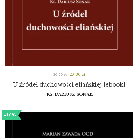
27.00
zł
30.00
zł
U źródeł duchowości eliańskiej [ebook]
KS. DARIUSZ SONAK
-10%