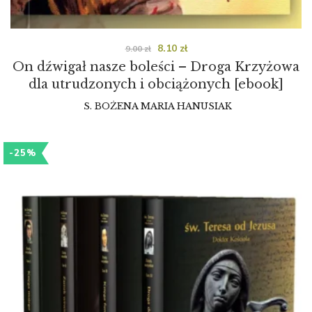
8.10
zł
9.00
zł
On dźwigał nasze boleści – Droga Krzyżowa
dla utrudzonych i obciążonych [ebook]
S. BOŻENA MARIA HANUSIAK
-25%