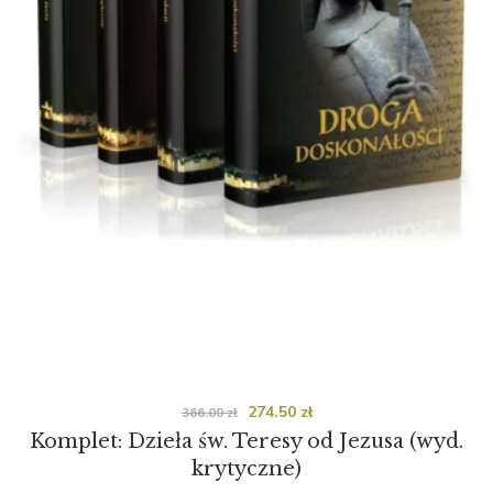
274.50
zł
366.00
zł
Komplet: Dzieła św. Teresy od Jezusa (wyd.
krytyczne)