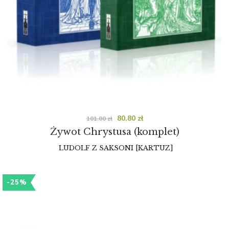
80.80
zł
101.00
zł
Żywot Chrystusa (komplet)
LUDOLF Z SAKSONI [KARTUZ]
-25%