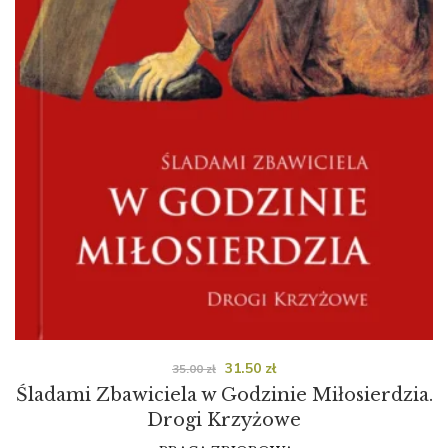
31.50
zł
35.00
zł
Śladami Zbawiciela w Godzinie Miłosierdzia.
Drogi Krzyżowe