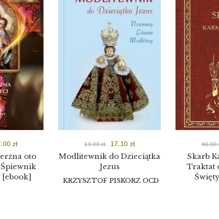
7.00
zł
17.10
zł
19.00
zł
60.00
erzna oto
Modlitewnik do Dzieciątka
Skarb Ka
. Śpiewnik
Jezus
Traktat 
 [ebook]
Święt
KRZYSZTOF PISKORZ OCD