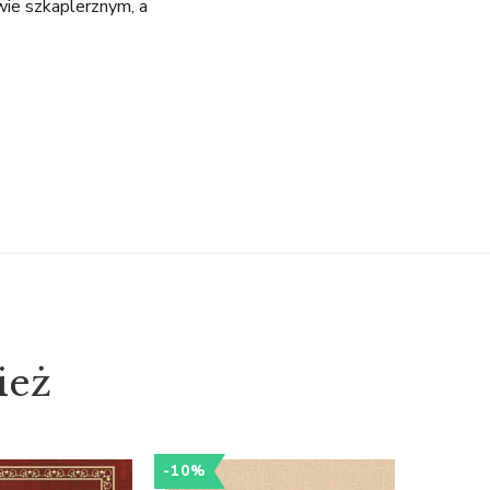
wie szkaplerznym, a
ież
-10%