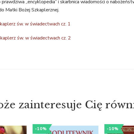
o prawdziwa „encyklopedia” i skarbnica wiadomości o nabożeńst
 do Matki Bożej Szkaplerznej.
zkaplerz św. w świadectwach cz. 1
kaplerz św. w świadectwach cz. 2
że zainteresuje Cię równ
-10%
-10%