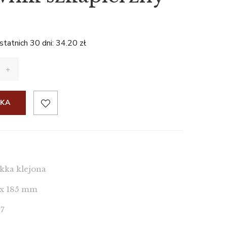
statnich 30 dni:
34.20
zł
YKA
0
kka klejona
 x 185 mm
7