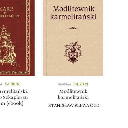
54.00
zł
34.20
zł
zł
38.00
zł
rmelitański.
Modlitewnik
o Szkaplerzu
karmelitański
ym [ebook]
STANISŁAW PLEWA OCD