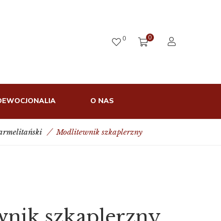
0
0
DEWOCJONALIA
O NAS
armelitański
Modlitewnik szkaplerzny
wnik szkaplerzny