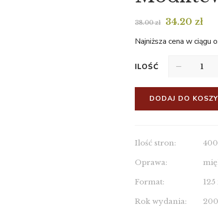
34.20
zł
38.00
zł
Najniższa cena w ciągu o
ILOŚĆ
DODAJ DO KOSZ
Ilość stron:
40
Oprawa:
mię
Format:
125
Rok wydania:
200