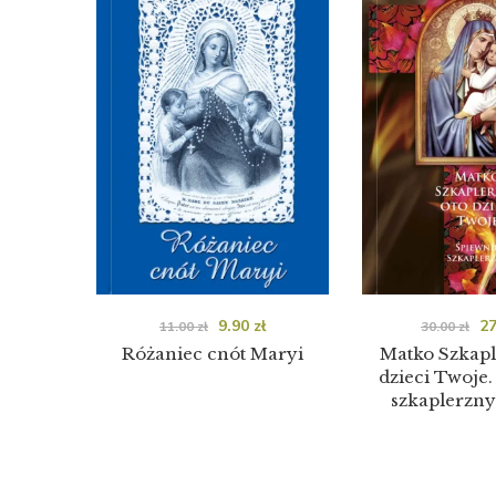
9.90
zł
2
11.00
zł
30.00
zł
Różaniec cnót Maryi
Matko Szkapl
dzieci Twoje
szkaplerzny