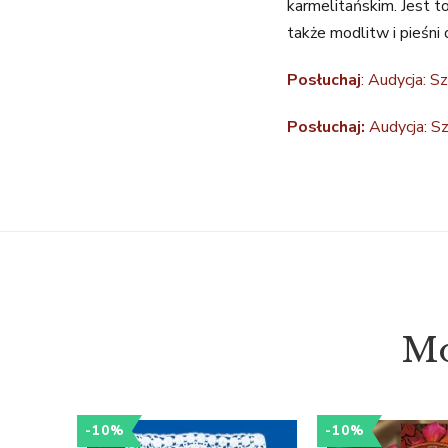
karmelitańskim. Jest t
także modlitw i pieśni
Posłuchaj
: Audycja: S
Posłuchaj:
Audycja: Sz
Mo
-10%
-10%